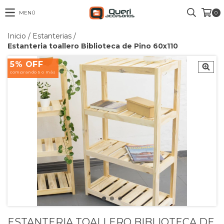
MENÚ
0
Inicio
/
Estanterias
/
Estanteria toallero Biblioteca de Pino 60x110
5% OFF
comprando 5 o más
ESTANTERIA TOALLERO BIBLIOTECA DE