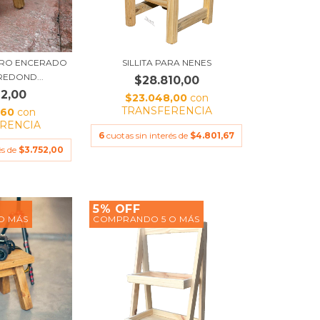
ERO ENCERADO
SILLITA PARA NENES
REDOND...
$28.810,00
12,00
$23.048,00
con
TRANSFERENCIA
,60
con
RENCIA
6
cuotas sin interés de
$4.801,67
és de
$3.752,00
5% OFF
O MÁS
COMPRANDO 5 O MÁS