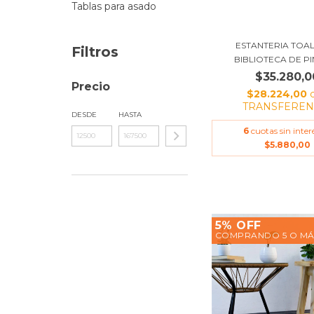
Tablas para asado
ESTANTERIA TOA
Filtros
BIBLIOTECA DE PIN
$35.280,0
Precio
$28.224,00
TRANSFEREN
DESDE
HASTA
6
cuotas sin inter
$5.880,00
5% OFF
COMPRANDO 5 O MÁ