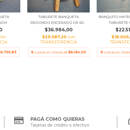
UETA
TABURETE BANQUETA
BANQUITO MAT
5CM
REDONDO ENCERADO DE 60...
TABURETE 
0
$36.984,00
$22.5
con
$29.587,20
con
$18.009
CIA
TRANSFERENCIA
TRANSFE
$5.750,83
6
cuotas sin interés de
$6.164,00
6
cuotas sin inter
PAGÁ COMO QUIERAS
Tarjetas de crédito o efectivo