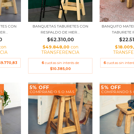
TES CON
BANQUETAS TABURETES CON
BANQUITO MAT
R...
RESPALDO DE HIER...
TABURETE 
0
$62.310,00
$22.5
con
$49.848,00
con
$18.009
CIA
TRANSFERENCIA
TRANSFE
$9.770,83
6
cuotas sin interés de
6
cuotas sin inter
$10.385,00
5% OFF
5% OFF
S
COMPRANDO 5 O MÁS
COMPRANDO 5 