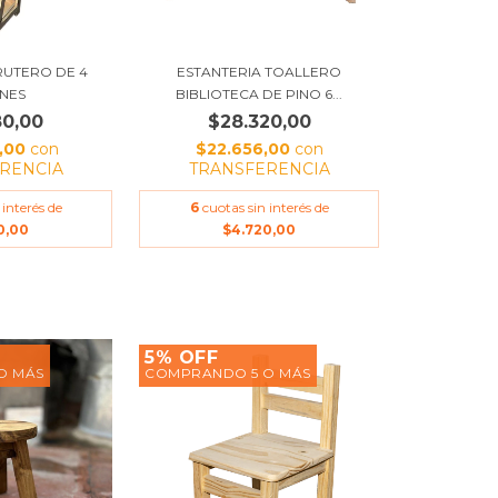
RUTERO DE 4
ESTANTERIA TOALLERO
NES
BIBLIOTECA DE PINO 6...
80,00
$28.320,00
,00
con
$22.656,00
con
RENCIA
TRANSFERENCIA
 interés de
6
cuotas sin interés de
0,00
$4.720,00
5% OFF
O MÁS
COMPRANDO 5 O MÁS