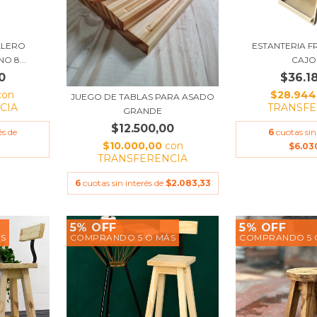
LLERO
ESTANTERIA F
O 8...
CAJO
0
$36.1
con
$28.944
JUEGO DE TABLAS PARA ASADO
CIA
TRANSFE
GRANDE
$12.500,00
és de
6
cuotas sin
$10.000,00
con
$6.03
TRANSFERENCIA
6
cuotas sin interés de
$2.083,33
5% OFF
5% OFF
S
COMPRANDO 5 O MÁS
COMPRANDO 5 