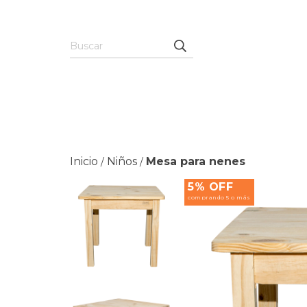
Inicio
Niños
Mesa para nenes
/
/
5% OFF
comprando 5 o más