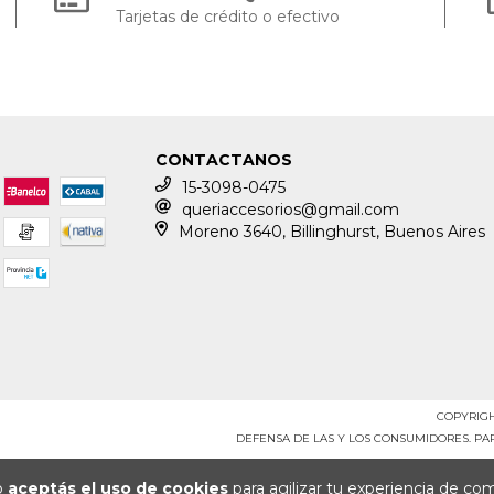
Tarjetas de crédito o efectivo
CONTACTANOS
15-3098-0475
queriaccesorios@gmail.com
Moreno 3640, Billinghurst, Buenos Aires
COPYRIGH
DEFENSA DE LAS Y LOS CONSUMIDORES. P
io
aceptás el uso de cookies
para agilizar tu experiencia de co