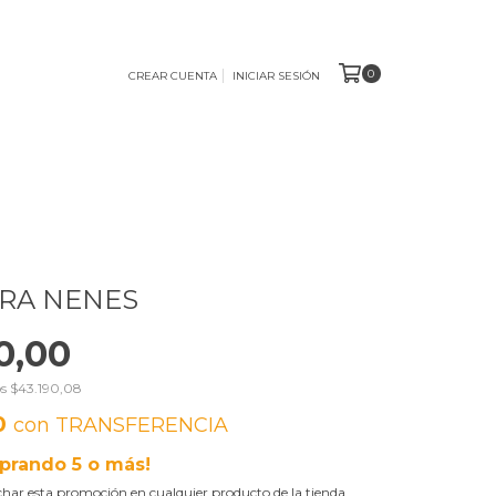
0
CREAR CUENTA
INICIAR SESIÓN
RA NENES
0,00
os
$43.190,08
0
con
TRANSFERENCIA
prando 5 o más!
har esta promoción en cualquier producto de la tienda.