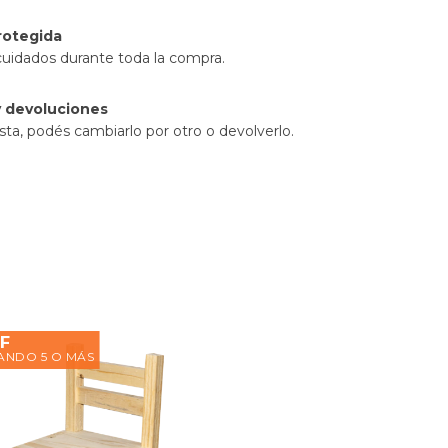
rotegida
cuidados durante toda la compra.
 devoluciones
sta, podés cambiarlo por otro o devolverlo.
F
NDO 5 O MÁS