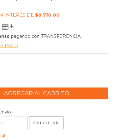
N INTERÉS DE
$8.710,00
ento
pagando con TRANSFERENCIA
DE PAGO
l CP:
CAMBIAR CP
envío
CALCULAR
tal