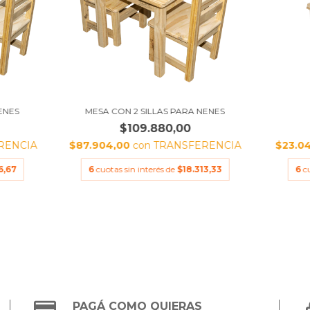
ENES
MESA CON 2 SILLAS PARA NENES
$109.880,00
RENCIA
$87.904,00
con
TRANSFERENCIA
$23.0
6,67
6
cuotas sin interés de
$18.313,33
6
c
PAGÁ COMO QUIERAS