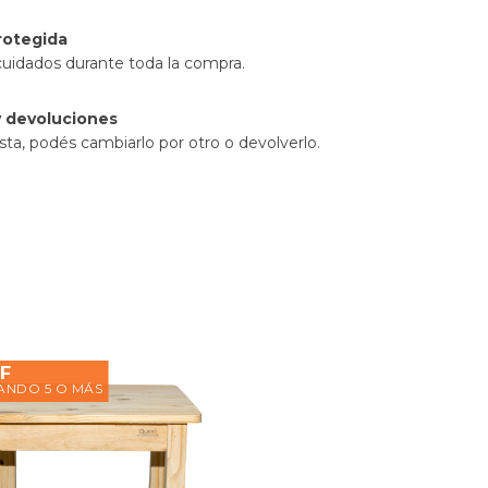
rotegida
cuidados durante toda la compra.
 devoluciones
sta, podés cambiarlo por otro o devolverlo.
F
NDO 5 O MÁS