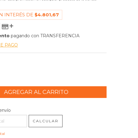
N INTERÉS DE
$4.801,67
ento
pagando con TRANSFERENCIA
DE PAGO
l CP:
CAMBIAR CP
envío
CALCULAR
tal