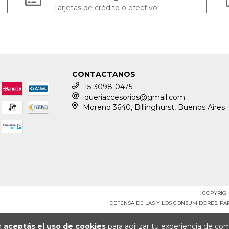
Tarjetas de crédito o efectivo
CONTACTANOS
15-3098-0475
queriaccesorios@gmail.com
Moreno 3640, Billinghurst, Buenos Aires
COPYRIGH
DEFENSA DE LAS Y LOS CONSUMIDORES. P
io
aceptás el uso de cookies
para agilizar tu experiencia de co