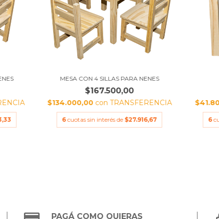
ENES
MESA CON 4 SILLAS PARA NENES
$167.500,00
RENCIA
$134.000,00
con
TRANSFERENCIA
$41.8
3,33
6
cuotas sin interés de
$27.916,67
6
c
PAGÁ COMO QUIERAS