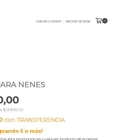
0
CREAR CUENTA
INICIAR SESIÓN
 PARA NENES
0,00
os
$23.809,92
00
con
TRANSFERENCIA
prando 5 o más!
har esta promoción en cualquier producto de la tienda.