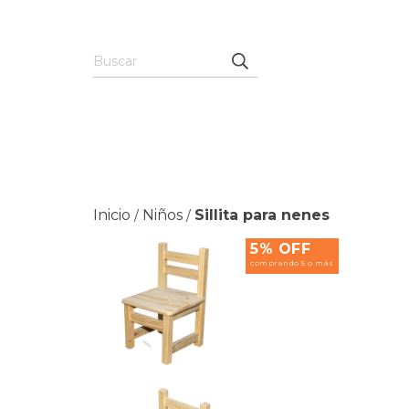
Inicio
Niños
Sillita para nenes
/
/
5% OFF
comprando 5 o más